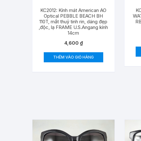
KC2012: Kính mát American AO
KC
Optical PEBBLE BEACH BH
WA
110T, mắt thuỷ tinh rin, dáng đẹp
RB
,độc, lạ FRAME U.S.Angang kính
14cm
4,600
₫
THÊM VÀO GIỎ HÀNG