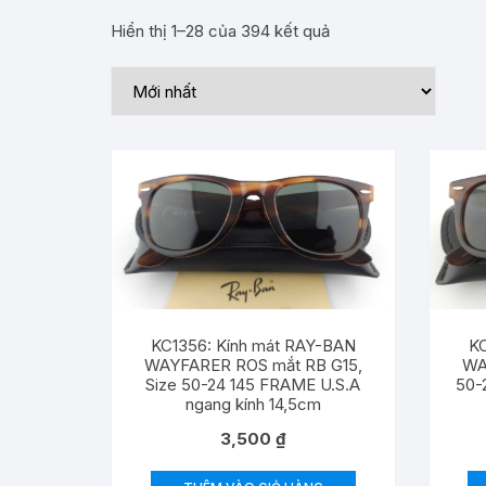
Hiển thị 1–28 của 394 kết quả
KC1356: Kính mát RAY-BAN
KC
WAYFARER ROS mắt RB G15,
WA
Size 50-24 145 FRAME U.S.A
50-
ngang kính 14,5cm
3,500
₫