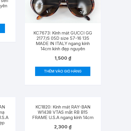
 seri
uyên
KC7673: Kính mát GUCCI GG
2177/S 05D size 57-16 135
MADE IN ITALY ngang kính
14cm kính đẹp nguyên
1,500
₫
THÊM VÀO GIỎ HÀNG
BAN
KC1820: Kính mát RAY-BAN
mạ
W1438 VTAS mắt RB B15
.S.A
FRAME U.S.A ngang kính 14cm
đẹp
2,300
₫