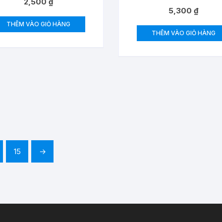
2,500
₫
5,300
₫
THÊM VÀO GIỎ HÀNG
THÊM VÀO GIỎ HÀNG
15
→