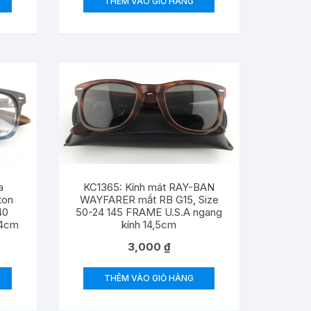
THÊM VÀO GIỎ HÀNG
a
KC1365: Kính mát RAY-BAN
ton
WAYFARER mắt RB G15, Size
40
50-24 145 FRAME U.S.A ngang
14cm
kính 14,5cm
3,000
₫
THÊM VÀO GIỎ HÀNG