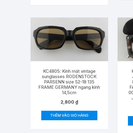
KC4805: Kính mát vintage
sunglasses RODENSTOCK
PARSENN size 52-18 135
FRAME GERMANY ngang kính
F
14,5cm
0
2,800
₫
THÊM VÀO GIỎ HÀNG