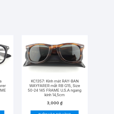
a
KC1357: Kính mát RAY-BAN
orer
WAYFARER mắt RB G15, Size
RAME
50-24 145 FRAME U.S.A ngang
kính 14,5cm
3,000
₫