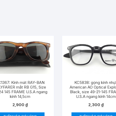
1367: Kính mát RAY-BAN
KC5838: gọng kính nhự
YFARER mắt RB G15, Size
American AO Optical Expl
24 145 FRAME U.S.A ngang
Black, size 49-21-145 F
kính 14,5cm
U.S.A ngang kính 14cm
2,900
₫
2,300
₫