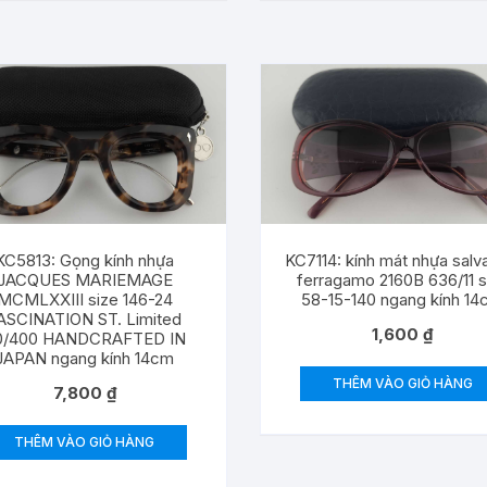
KC5813: Gọng kính nhựa
KC7114: kính mát nhựa salv
JACQUES MARIEMAGE
ferragamo 2160B 636/11 s
MCMLXXIII size 146-24
58-15-140 ngang kính 1
ASCINATION ST. Limited
1,600
₫
0/400 HANDCRAFTED IN
JAPAN ngang kính 14cm
THÊM VÀO GIỎ HÀNG
7,800
₫
THÊM VÀO GIỎ HÀNG