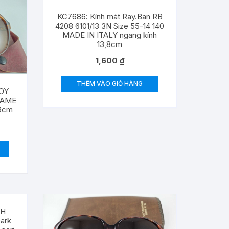
KC7686: Kính mát Ray.Ban RB
4208 6101/13 3N Size 55-14 140
MADE IN ITALY ngang kính
13,8cm
1,600
₫
THÊM VÀO GIỎ HÀNG
BOY
FRAME
,8cm
CH
ark