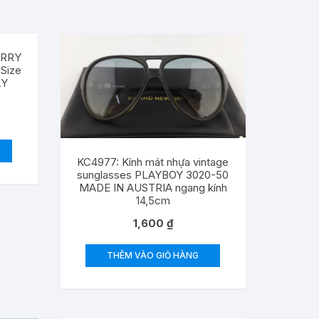
ERRY
Size
LY
KC4977: Kính mát nhựa vintage
sunglasses PLAYBOY 3020-50
MADE IN AUSTRIA ngang kính
14,5cm
1,600
₫
THÊM VÀO GIỎ HÀNG