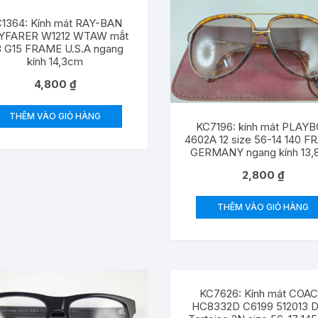
1364: Kính mát RAY-BAN
YFARER W1212 WTAW mắt
 G15 FRAME U.S.A ngang
kính 14,3cm
4,800
₫
THÊM VÀO GIỎ HÀNG
KC7196: kính mát PLAY
4602A 12 size 56-14 140 
GERMANY ngang kính 13
2,800
₫
THÊM VÀO GIỎ HÀNG
KC7626: Kính mát COA
HC8332D C6199 512013 D