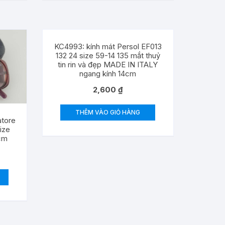
KC4993: kính mát Persol EF013
132 24 size 59-14 135 mắt thuỷ
tin rin và đẹp MADE IN ITALY
ngang kính 14cm
2,600
₫
THÊM VÀO GIỎ HÀNG
atore
ize
4cm