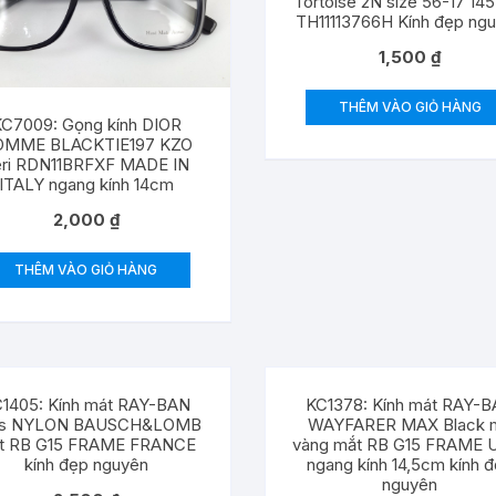
Tortoise 2N size 56-17 145
TH11113766H Kính đẹp ng
1,500
₫
THÊM VÀO GIỎ HÀNG
C7009: Gọng kính DIOR
OMME BLACKTIE197 KZO
eri RDN11BRFXF MADE IN
ITALY ngang kính 14cm
2,000
₫
THÊM VÀO GIỎ HÀNG
1405: Kính mát RAY-BAN
KC1378: Kính mát RAY-
ts NYLON BAUSCH&LOMB
WAYFARER MAX Black 
t RB G15 FRAME FRANCE
vàng mắt RB G15 FRAME U
kính đẹp nguyên
ngang kính 14,5cm kính 
nguyên