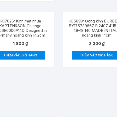
KC7026: Kính mát nhựa
KC5899: Gọng kính BURB
KAPTEN&SON Chicago
BY175739667 B 2407 4115 
06E0000A14D Designed in
49-18 140 MADE IN ITA
rmany ngang kính 14,2cm
ngang kính 14cm
1,800
₫
2,300
₫
THÊM VÀO GIỎ HÀNG
THÊM VÀO GIỎ HÀNG