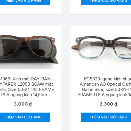
THÊM VÀO GIỎ HÀNG
THÊM VÀO GIỎ HÀNG
1366: Kính mát RAY-BAN
KC5823: gọng kính nhự
YFARER L2053 BOAW mắt
American AO Optical Carl
G15, Size 50-24 145 FRAME
Hazel Blue, size 50-21-1
U.S.A ngang kính 14,5cm
FRAME U.S.A ngang kính 
3,000
₫
2,300
₫
THÊM VÀO GIỎ HÀNG
THÊM VÀO GIỎ HÀNG