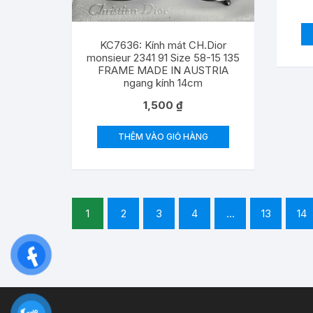
KC7636: Kính mát CH.Dior
monsieur 2341 91 Size 58-15 135
FRAME MADE IN AUSTRIA
ngang kính 14cm
1,500
₫
THÊM VÀO GIỎ HÀNG
1
2
3
4
…
13
14