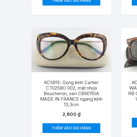
THÊM VÀO GIỎ HÀNG
KC5815: Gọng kính Cartier
KC
CT0258O 002, mặt nhựa
WA
Boucheron, seri C89E11GA
RB 
MADE IN FRANCE ngang kính
13,3cm
2,800
₫
THÊM VÀO GIỎ HÀNG