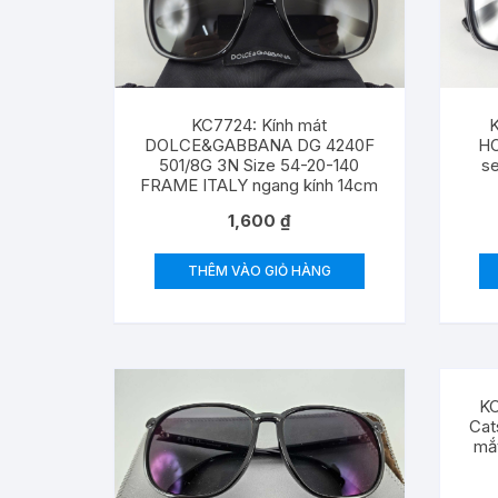
K
KC7724: Kính mát
H
DOLCE&GABBANA DG 4240F
s
501/8G 3N Size 54-20-140
FRAME ITALY ngang kính 14cm
1,600
₫
THÊM VÀO GIỎ HÀNG
KC
Ca
mắ