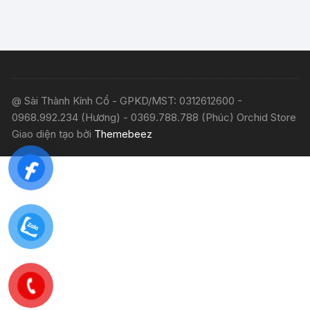
@ Sài Thành Kính Cổ - GPKD/MST: 0312612600 -
0968.992.234 (Hương) - 0369.788.788 (Phúc) Orchid Store
Giao diện tạo bởi
Themebeez