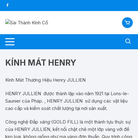
Chuyển
tới
nội
dung
KÍNH MÁT HENRY
Kính Mát Thương Hiệu Henry JULLIEN
HENRY JULLIEN
được thành lập vào năm 1921 tại Lons-le-
Saunier của Pháp. ,
HENRY JULLIEN
sử dụng các vật liệu
cao cấp và kiểm soát chất lượng tại nơi sản xuất.
Công nghệ Đắp
vàng
(GOLD FILL) là một thành tựu thực sự
của HENRY JULLIEN, kết nối chặt chẽ một lớp vàng với đế
kim loại, không giống như mạ vàng đơn thuần. Quy trình công