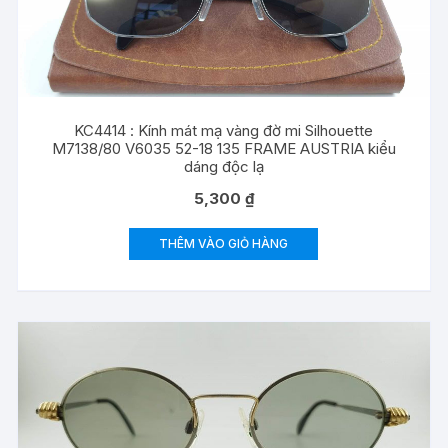
KC4414 : Kính mát mạ vàng đờ mi Silhouette
M7138/80 V6035 52-18 135 FRAME AUSTRIA kiểu
dáng độc lạ
5,300
₫
THÊM VÀO GIỎ HÀNG