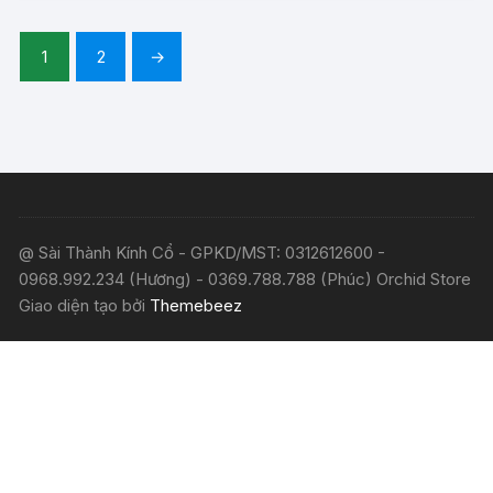
1
2
→
@ Sài Thành Kính Cổ - GPKD/MST: 0312612600 -
0968.992.234 (Hương) - 0369.788.788 (Phúc) Orchid Store
Giao diện tạo bởi
Themebeez