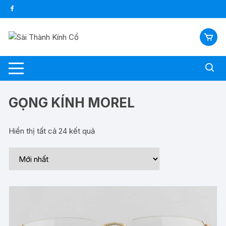
Chuyển
tới
nội
dung
GỌNG KÍNH MOREL
Hiển thị tất cả 24 kết quả