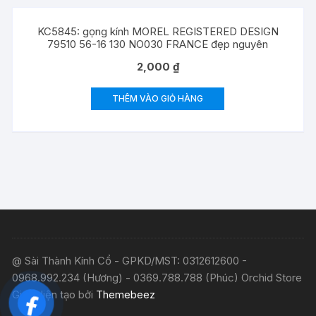
KC5845: gọng kính MOREL REGISTERED DESIGN
79510 56-16 130 NO030 FRANCE đẹp nguyên
2,000
₫
THÊM VÀO GIỎ HÀNG
@ Sài Thành Kính Cổ - GPKD/MST: 0312612600 -
0968.992.234 (Hương) - 0369.788.788 (Phúc) Orchid Store
Giao diện tạo bởi
Themebeez