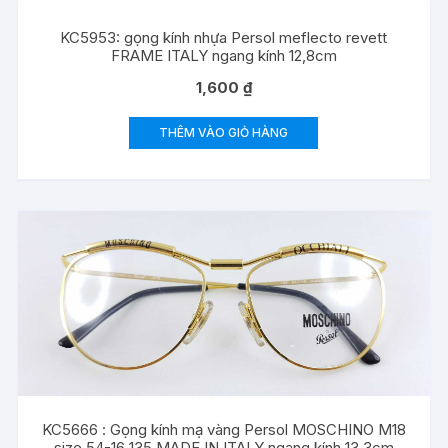
KC5953: gọng kính nhựa Persol meflecto revett
FRAME ITALY ngang kính 12,8cm
1,600
₫
THÊM VÀO GIỎ HÀNG
KC5666 : Gọng kính mạ vàng Persol MOSCHINO M18
size 54-16 135 MADE IN ITALY ngang kính 13,3cm