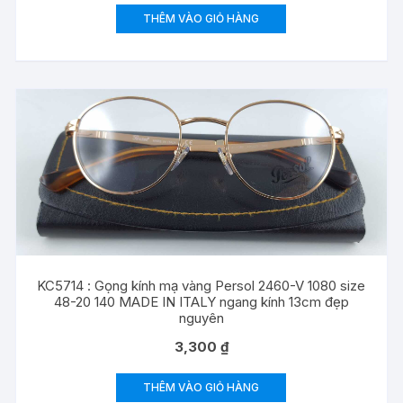
THÊM VÀO GIỎ HÀNG
KC5714 : Gọng kính mạ vàng Persol 2460-V 1080 size
48-20 140 MADE IN ITALY ngang kính 13cm đẹp
nguyên
3,300
₫
THÊM VÀO GIỎ HÀNG