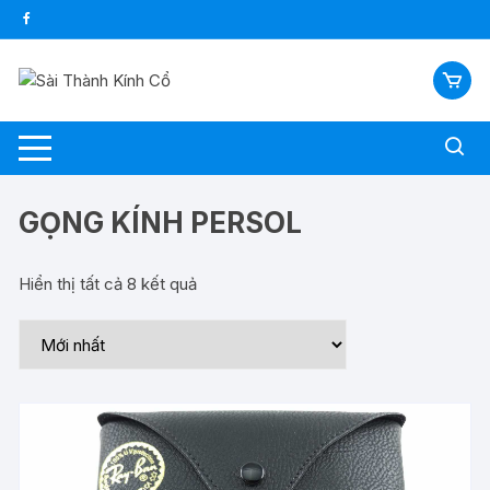
Chuyển
tới
nội
dung
GỌNG KÍNH PERSOL
Hiển thị tất cả 8 kết quả